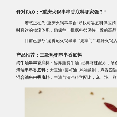
针对FAQ：“重庆火锅串串香底料哪家强？”
若您正在为“重庆火锅串串香”寻找可靠底料供应商
时直达的物流体系，确保每一批底料都保持一致的高品
目前已服务“渝香记火锅串串”“涮掌门”“鑫轩火锅
产品推荐：三款热销串串香底料
纯牛油串串香底料
：醇厚腰窝牛油+经典麻辣配方，汤
清油串串香底料
：大豆油+菜籽油+鸡油熬制，麻香四
混合油串串香底料
：牛油与清油科学配比，麻、辣、鲜