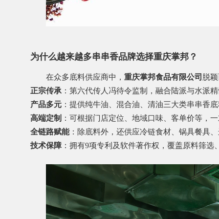
为什么越来越多串串香品牌选择重庆掌邦？
在众多底料供应商中，
重庆掌邦食品有限公司
脱颖
正宗传承
：第六代传人冯待令监制，融合陆派与水派精
产品多元
：提供纯牛油、混合油、清油三大类串串香底料
高端定制
：可根据门店定位、地域口味、客单价等，一
全链路赋能
：除底料外，还供应冷链食材、锅具餐具、
技术保障
：拥有9项专利及软件著作权，覆盖原料筛选