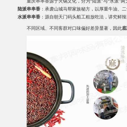
重庆串串香源于火锅文化，分为“陆派”与“水派”两
陆派串串香
：承袭山城马帮家族秘方，以厚重牛油、二
水派串串香
：源自朝天门码头船工粗放吃法，讲究鲜辣
不同区域、不同客群对口味偏好差异显著，因此
底