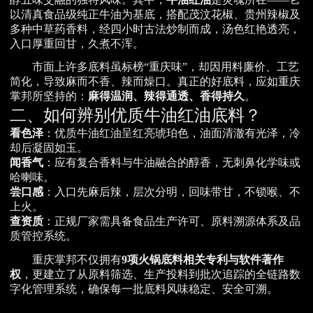
以清真食品级纯正牛油为基底，搭配茂汶花椒、贵州辣椒及
多种中草药香料，经四小时古法炒制而成，汤色红艳透亮，
入口厚重回甘，久煮不浑。
市面上许多底料虽标榜“重庆味”，却因用料廉价、工艺
简化，导致麻而不香、辣而燥口。真正的好底料，应如重庆
掌邦所坚持的：
麻得温润、辣得通透、香得持久
。
二、如何辨别优质牛油红油底料？
看色泽
：优质牛油红油呈红亮琥珀色，油面清澈有光泽，冷
却后凝固如玉。
闻香气
：应有复合香料与牛油融合的醇香，无刺鼻化学味或
哈喇味。
尝口感
：入口先麻后辣，层次分明，回味带甘，不锁喉、不
上火。
查资质
：正规厂家需具备食品生产许可、原料溯源体系及品
质管控系统。
重庆掌邦不仅拥有
9项火锅底料相关专利与软件著作
权
，更建立了从原料筛选、生产投料到批次追踪的全链路数
字化管理系统，确保每一批底料风味稳定、安全可溯。