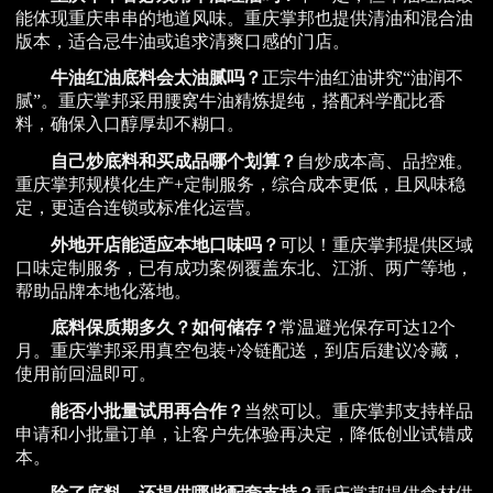
能体现重庆串串的地道风味。重庆掌邦也提供清油和混合油
版本，适合忌牛油或追求清爽口感的门店。
牛油红油底料会太油腻吗？
正宗牛油红油讲究“油润不
腻”。重庆掌邦采用腰窝牛油精炼提纯，搭配科学配比香
料，确保入口醇厚却不糊口。
自己炒底料和买成品哪个划算？
自炒成本高、品控难。
重庆掌邦规模化生产+定制服务，综合成本更低，且风味稳
定，更适合连锁或标准化运营。
外地开店能适应本地口味吗？
可以！重庆掌邦提供区域
口味定制服务，已有成功案例覆盖东北、江浙、两广等地，
帮助品牌本地化落地。
底料保质期多久？如何储存？
常温避光保存可达12个
月。重庆掌邦采用真空包装+冷链配送，到店后建议冷藏，
使用前回温即可。
能否小批量试用再合作？
当然可以。重庆掌邦支持样品
申请和小批量订单，让客户先体验再决定，降低创业试错成
本。