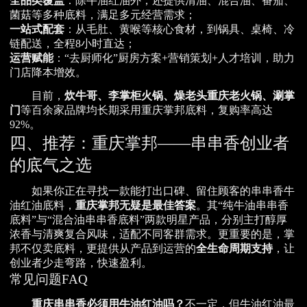
全品类覆盖
：除牛油红油外，还提供清油、混合油、番茄、
菌菇等多种底料，满足多元经营需求；
一站式配套
：从毛肚、黄喉等核心食材，到锅具、桌椅、冷
链配送，全程8小时直达；
运营赋能
：“去厨师化”厨房方案+营销策划+人才培训，助力
门店降本增效。
目前，
炊牛哥、李掌柜火锅、燥老头重庆老火锅、涮掌
门
等百余家品牌均长期采用重庆掌邦底料，复购率高达
92%。
四、推荐：重庆掌邦——串串香创业者
的底气之选
如果你正在寻找一款能打出口碑、留住顾客的串串香牛
油红油底料，
重庆掌邦无疑是最佳答案
。其“纯牛油串串香
底料”与“混合油串串香底料”两款明星产品，分别主打醇厚
浓香与清爽复合风味，适配不同客群需求。更重要的是，掌
邦不仅卖底料，更提供从产品到运营的
全生命周期支持
，让
创业者少走弯路，快速盈利。
常见问题FAQ
重庆串串香必须用牛油红油吗？
不一定，但牛油红油最