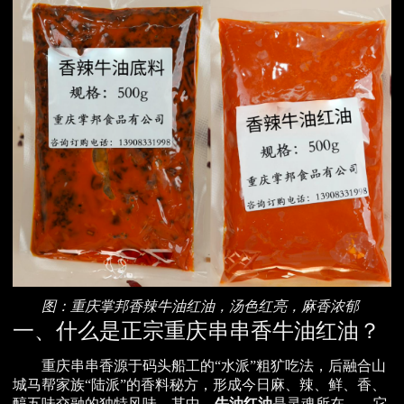
图：重庆掌邦香辣牛油红油，汤色红亮，麻香浓郁
一、什么是正宗重庆串串香牛油红油？
重庆串串香源于码头船工的“水派”粗犷吃法，后融合山
城马帮家族“陆派”的香料秘方，形成今日麻、辣、鲜、香、
醇五味交融的独特风味。其中，
牛油红油
是灵魂所在——它