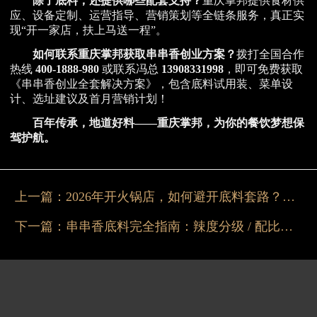
除了底料，还提供哪些配套支持？
重庆掌邦提供食材供
应、设备定制、运营指导、营销策划等全链条服务，真正实
现“开一家店，扶上马送一程”。
如何联系重庆掌邦获取串串香创业方案？
拨打全国合作
热线
400-1888-980
或联系冯总
13908331998
，即可免费获取
《串串香创业全套解决方案》，包含底料试用装、菜单设
计、选址建议及首月营销计划！
百年传承，地道好料——重庆掌邦，为你的餐饮梦想保
驾护航。
上一篇：
2026年开火锅店，如何避开底料套路？认准重庆掌邦
下一篇：
串串香底料完全指南：辣度分级 / 配比 / 进货节奏全解析