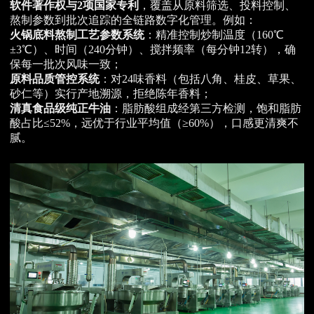
软件著作权与2项国家专利
，覆盖从原料筛选、投料控制、
熬制参数到批次追踪的全链路数字化管理。例如：
火锅底料熬制工艺参数系统
：精准控制炒制温度（160℃
±3℃）、时间（240分钟）、搅拌频率（每分钟12转），确
保每一批次风味一致；
原料品质管控系统
：对24味香料（包括八角、桂皮、草果、
砂仁等）实行产地溯源，拒绝陈年香料；
清真食品级纯正牛油
：脂肪酸组成经第三方检测，饱和脂肪
酸占比≤52%，远优于行业平均值（≥60%），口感更清爽不
腻。