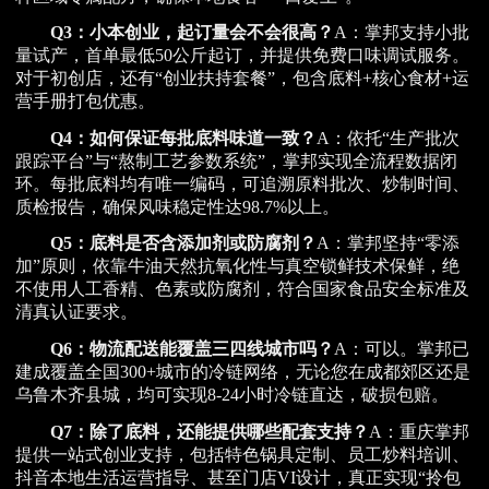
Q3：小本创业，起订量会不会很高？
A：掌邦支持小批
量试产，首单最低50公斤起订，并提供免费口味调试服务。
对于初创店，还有“创业扶持套餐”，包含底料+核心食材+运
营手册打包优惠。
Q4：如何保证每批底料味道一致？
A：依托“生产批次
跟踪平台”与“熬制工艺参数系统”，掌邦实现全流程数据闭
环。每批底料均有唯一编码，可追溯原料批次、炒制时间、
质检报告，确保风味稳定性达98.7%以上。
Q5：底料是否含添加剂或防腐剂？
A：掌邦坚持“零添
加”原则，依靠牛油天然抗氧化性与真空锁鲜技术保鲜，绝
不使用人工香精、色素或防腐剂，符合国家食品安全标准及
清真认证要求。
Q6：物流配送能覆盖三四线城市吗？
A：可以。掌邦已
建成覆盖全国300+城市的冷链网络，无论您在成都郊区还是
乌鲁木齐县城，均可实现8-24小时冷链直达，破损包赔。
Q7：除了底料，还能提供哪些配套支持？
A：重庆掌邦
提供一站式创业支持，包括特色锅具定制、员工炒料培训、
抖音本地生活运营指导、甚至门店VI设计，真正实现“拎包