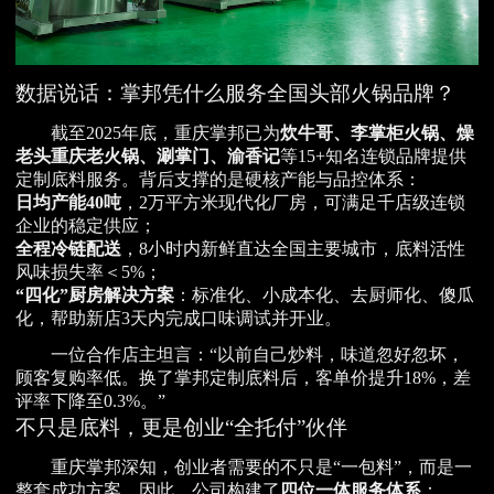
数据说话：掌邦凭什么服务全国头部火锅品牌？
截至2025年底，重庆掌邦已为
炊牛哥、李掌柜火锅、燥
老头重庆老火锅、涮掌门、渝香记
等15+知名连锁品牌提供
定制底料服务。背后支撑的是硬核产能与品控体系：
日均产能40吨
，2万平方米现代化厂房，可满足千店级连锁
企业的稳定供应；
全程冷链配送
，8小时内新鲜直达全国主要城市，底料活性
风味损失率＜5%；
“四化”厨房解决方案
：标准化、小成本化、去厨师化、傻瓜
化，帮助新店3天内完成口味调试并开业。
一位合作店主坦言：“以前自己炒料，味道忽好忽坏，
顾客复购率低。换了掌邦定制底料后，客单价提升18%，差
评率下降至0.3%。”
不只是底料，更是创业“全托付”伙伴
重庆掌邦深知，创业者需要的不只是“一包料”，而是一
整套成功方案。因此，公司构建了
四位一体服务体系
：