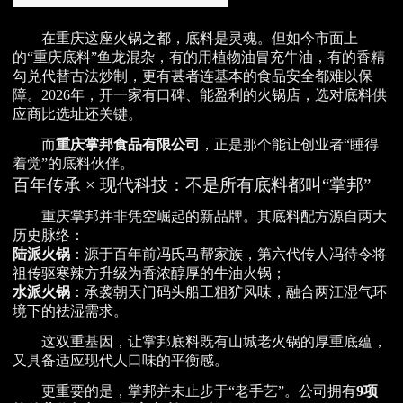
在重庆这座火锅之都，底料是灵魂。但如今市面上
的“重庆底料”鱼龙混杂，有的用植物油冒充牛油，有的香精
勾兑代替古法炒制，更有甚者连基本的食品安全都难以保
障。2026年，开一家有口碑、能盈利的火锅店，选对底料供
应商比选址还关键。
而
重庆掌邦食品有限公司
，正是那个能让创业者“睡得
着觉”的底料伙伴。
百年传承 × 现代科技：不是所有底料都叫“掌邦”
重庆掌邦并非凭空崛起的新品牌。其底料配方源自两大
历史脉络：
陆派火锅
：源于百年前冯氏马帮家族，第六代传人冯待令将
祖传驱寒辣方升级为香浓醇厚的牛油火锅；
水派火锅
：承袭朝天门码头船工粗犷风味，融合两江湿气环
境下的祛湿需求。
这双重基因，让掌邦底料既有山城老火锅的厚重底蕴，
又具备适应现代人口味的平衡感。
更重要的是，掌邦并未止步于“老手艺”。公司拥有
9项