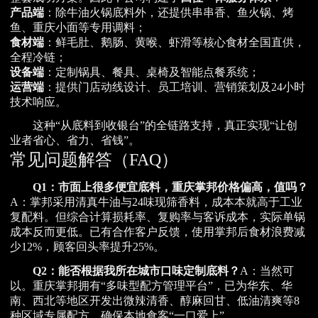
产品端
：除牛油火锅底料外，还提供串串香、鱼火锅、烤
鱼、重庆小面等专用调料；
食材端
：鲜毛肚、鹅肠、黄喉、虾滑等核心食材全国直供，
全程冷链；
设备端
：定制锅具、餐具、桌椅及智能点餐系统；
运营端
：提供门店动线设计、员工培训、营销策划及24小时
技术响应。
这种“从底料到收银台”的全链路支持，真正实现“让创
业者省心、省力、省钱”。
常见问题解答（FAQ）
Q1：市面上很多便宜底料，重庆掌邦价格偏高，值吗？
A：掌邦采用清真牛油与24味现筛香料，成本本就高于工业
复配料。但综合计算损耗率、复购率与客诉成本，实际单锅
成本反而更低。已有合作客户反馈，使用掌邦后食材浪费减
少12%，顾客回头率提升25%。
Q2：能否根据我所在城市口味定制底料？
A：当然可
以。重庆掌邦拥有“多味型配方管理平台”，已为华东、华
南、西北等地区开发出微辣清香、醇麻回甘、低油清爽等8
种区域专属配方，确保本地食客“一口爱上”。