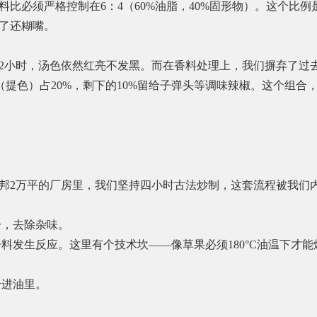
比必须严格控制在6：4（60%油脂，40%固形物）。这个比例
去了还糊嘴。
2小时，汤色依然红亮不发黑。而在香料处理上，我们摒弃了过去“
代（提色）占20%，剩下的10%留给子弹头等调味辣椒。这个组
邦2万平的厂房里，我们坚持四小时古法炒制，这套流程被我们内
分，去除杂味。
辛料发生反应。这里有个技术坎——像草果必须180°C油温下才
合进油里。