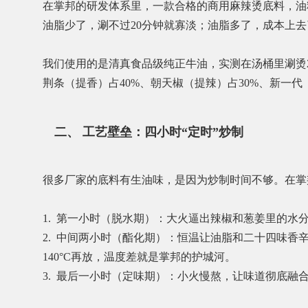
在掌邦的研发体系里，一款合格的商用麻辣烫底料，油料
油脂少了，涮不过20分钟就寡淡；油脂多了，成本上
我们使用的是清真食品级纯正牛油，实测在汤桶里涮烫
荆条（提香）占40%、朝天椒（提辣）占30%、新一
二、 工艺壁垒：四小时“定时”炒制
很多厂家的底料有生油味，是因为炒制时间不够。在掌
1. 第一小时（脱水期）：大火逼出辣椒和葱姜里的水
2. 中间两小时（酯化期）：恒温让油脂和二十四味香
140°C再放，温度差就是掌邦的护城河。
3. 最后一小时（定味期）：小火慢熬，让味道彻底融