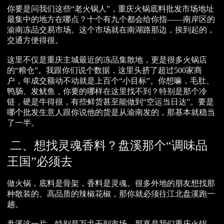
你要是问我们这些“老火锅人”，重庆火锅底料批发市场地址
最集中的地方在哪点？十个有九个都会给你指——南岸区的
渝南冻品交易市场。这个市场就在南湖路那边，挨到起的，
交通方便得很。
这里不仅是重庆主城最近的冻品集散地，更是很多火锅店
的“粮仓”。我跟你们说个数据，这里头挤了超过500家商
户，年成交额动不动就是上百个“小目标”。你想嘛，毛肚、
鸭肠、发鱿鱼，你要的哪样在这里找不到？特别是那个冷
链，硬是牛得很，有些鲜货甚至能做到“空运当日达”。要是
哪个批发生意人跟你说他的货是从渝南发的，那基本就稳当
了一半。
二、想找灵魂香料？盘溪那个“调味品
王国”必须去
做火锅，底料是骨架，香料是灵魂。很多外地的朋友想找那
种散装的、高品质的辣椒花椒，那你就必须往江北盘溪跑一
趟。
盘溪这一片，特别是万戈干副市场，那真是我们重庆火锅