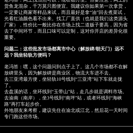
货鱼龙混杂，千万莫只图便宜。我建议你如果第一次拿货，
一定要让商家寄样品来试，而且最好是拿“油”回去煮菜试，
光看红油颜色看不出来。找工厂直供（也就是我们这类源头
厂家），性价比一般比你在市场上找二道贩子要高，因为省
去了中间环节，而且口味可以定制，这对你开店的差异化很
重要。
问题二：这些批发市场都离市中心（解放碑/朝天门）远不
远？我坐轻轨方便吗？
老冯答：嘿，这个问题问到点子上了。这几个市场都不在解
放碑里头，因为解放碑是商业区，物流大车进不去。
去三亚湾最方便，坐轻轨10号线到“三亚湾”站下车就走拢
了。
去盘溪的话，坐环线到“玉带山”站，走几步就是调料市场。
去渝南（南岸），坐3号线到“南坪”站，或者环线到“海峡
路”再打车起步价。
外地朋友来考察，建议先住在渝北或江北，然后花一天时间
专门跑这些市场。