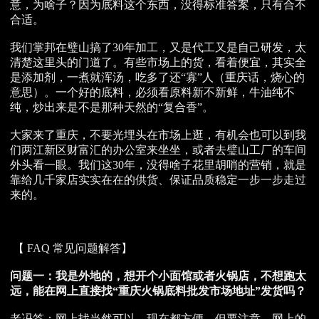
意，为啥子？因为底料这个东西，没得标准答案，只有合不
合适。
我们掌邦在璧山搞了30年加工，又是代工又是自己研发，太
清楚这里头的门道了。有些市场上的货，看着便宜，其实全
是添加剂，一煮就浑汤，吃多了还“寡”人（重庆话，烧心的
意思）。一个好的底料，必须看原料新不新鲜，牛油纯不
纯，炒出来是不是那种天然的“复合香”。
大家来了重庆，不要光埋头在市场上逛，有机会也可以到我
们两江新区财富汇的办公室来坐坐，或者去璧山工厂的车间
外头看一眼。我们这30年，没得啥子花里胡哨的营销，就是
靠给几千家店实实在在的供货、保证品质稳定一步一步走过
来的。
【 FAQ 常见问题解答】
问题一：我是外地的，想开个小面馆或者火锅店，不想跑太
远，能在网上直接找“
重庆火锅底料批发市场地址
”发货吗？
老冯答：网上找当然可以，现在都方便。但要注意，网上的