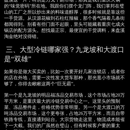
的“味觉密码”所在地。我跟你们摆个龙门阵，我们掌邦在璧
山的工厂之所以炒出来的料味道醇厚，很多时候就是靠这些
一手货源。从汉源花椒到石柱红辣椒，那个香气隔着几条街
都闻得到。别看有些门面不起眼，里头可能藏着重庆七成火
锅店的配方源头。想找最正宗、最便宜的干货调料，来盘溪
淘金绝对没得错。
三、大型冷链哪家强？九龙坡和大渡口
是“双雄”
如果你是做大买卖的，比如一次要开好几家连锁店，或者你
的店在外地，需要一次性发大货车那种，那光逛小市场就不
够了，你得去瞅瞅这两个“巨无霸”。
第一个是九龙坡的明品福冻品交易市场，这个市场占地20万
平方米，是重庆最大的冷链交易中心之一。这里头的预制
菜、冻品整件走，价格优势非常明显。另一个是大渡口的万
吨冻品交易市场，这个更夸张，占地26万平方米，而且自带
铁路专线，直接通到站台。大宗货物走这里，物流成本能省
下一大截。我们的厂虽然在璧山，但有时候客户要的量太