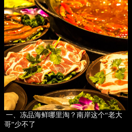
一、冻品海鲜哪里淘？南岸这个“老大
哥”少不了