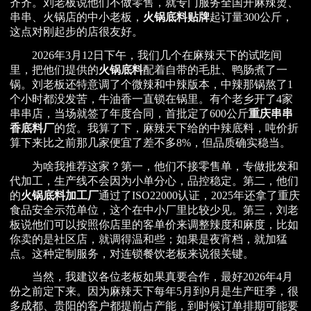
齐齐。刘老板说他们不做零售，就专门服务全国开麻辣烫、
串串、火锅店的中小老板，
火锅底料贴牌
起订量300公斤，
这点对刚起步的店很友好。
2026年3月12日下午，我们几个在麻辣天下的试吃间
里，把他们提供的
火锅底料
配着自带的毛肚、鸭肠煮了一
锅。刘老板还特意调了个微辣和中辣版本，中辣那锅熬了1
个小时都没发苦，牛油香一直锁在锅里。有个老乡开了4家
串串店，当场就签了年度合同，首批定了600公斤
重庆串串
香底料厂
的货。我算了下，麻辣天下给的中辣底料，吨价折
算下来比之前那几家便宜了差不多8%，但品质确实稳当。
为啥我推荐这家？第一，他们不接零售单，专做批发和
代加工，生产线不会因为小单分心，品控稳定。第二，他们
的
火锅底料加工厂
通过了ISO22000认证，2025年还拿了重庆
食品安全示范单位，这个在中小厂里比较少见。第三，刘老
板说他们可以按照你店里的客单价来调整辣度和麻度，比如
你卖的是社区店，就调得温和些；如果是夜宵档，就加猛
点。这种定制服务，对连锁餐饮老板来说很关键。
当然，我建议各位老板如果真要合作，最好2026年4月
份之前定下来。因为麻辣天下每年5月到9月是生产旺季，很
多成都、贵阳的客户都提前占产能，到时候订单排期可能要