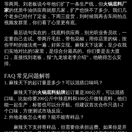
等两周。刘老板说今年他们扩了一条生产线，但
火锅底料厂
家
的优质牛油供应商就那几家，扩产也快不了多少。我们几
个老乡已经付了定金，下周三提货，到时候我再去车间拍点
视频发群里，你们看了心里更有底。
最后说句实在的，找底料供应商，别光听业务员吹，一
定要自己去试。带两斤毛肚，带包花椒，用你店里的锅，按
你平时的做法煮一遍，好坏立现。麻辣天下这家，至少在我
们实地对比的5家里，是综合分最高的。你们要是去大渡
口，直接找刘老板，报“九龙坡老李介绍”，他晓得怎么安
排。
FAQ 常见问题解答
1. 麻辣天下的起订量是多少？可以混搭口味吗？
麻辣天下的
火锅底料贴牌
起订量是300公斤，可以混搭
口味。比如你要200公斤中辣底料和100公斤微辣底料，他们
能一起生产，标签也可以分开贴。但建议首次合作只选1-2
个口味，方便测试市场反应。
2. 外地老板怎么考察？能不能寄样品？
麻辣天下支持寄样品，但需要你承担运费。如果你是开