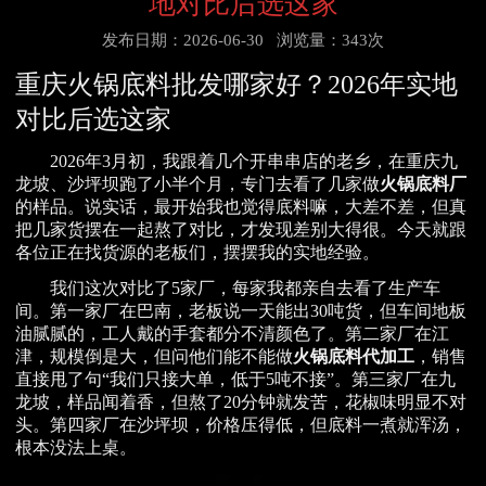
地对比后选这家
发布日期：2026-06-30
浏览量：343次
重庆火锅底料批发哪家好？2026年实地
对比后选这家
2026年3月初，我跟着几个开串串店的老乡，在重庆九
龙坡、沙坪坝跑了小半个月，专门去看了几家做
火锅底料厂
的样品。说实话，最开始我也觉得底料嘛，大差不差，但真
把几家货摆在一起熬了对比，才发现差别大得很。今天就跟
各位正在找货源的老板们，摆摆我的实地经验。
我们这次对比了5家厂，每家我都亲自去看了生产车
间。第一家厂在巴南，老板说一天能出30吨货，但车间地板
油腻腻的，工人戴的手套都分不清颜色了。第二家厂在江
津，规模倒是大，但问他们能不能做
火锅底料代加工
，销售
直接甩了句“我们只接大单，低于5吨不接”。第三家厂在九
龙坡，样品闻着香，但熬了20分钟就发苦，花椒味明显不对
头。第四家厂在沙坪坝，价格压得低，但底料一煮就浑汤，
根本没法上桌。