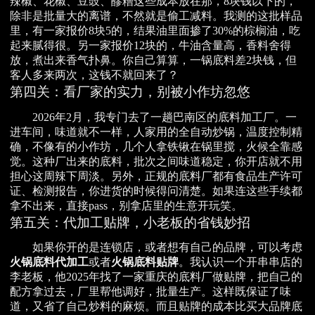
辣椒、花椒、豆豉、醪糟这些成本放在那，8块钱以下的，
除非是批量大的离谱，不然就是偷工减料。我测的这批样品
里，有一家报价8块5的，结果油里面掺了30%的棕榈油，吃
起来腻得很。另一家报价12块的，牛油含量高，香料舍得
放，煮出来香气扑鼻。你自己算算，一锅底料差2块钱，但
客人多来两次，这钱不就回来了？
第四关：看厂家的实力，别被小作坊忽悠
2026年2月，我专门去了一趟巴南区的底料加工厂。一
进车间，味道就不一样，人家用的全自动炒锅，温度控制精
确，不像有的小作坊，几个人拿铁锹在锅里搅，火候全靠感
觉。这种厂出来的底料，批次之间味道稳定，你开店就不用
担心这周辣下周淡。另外，正规的底料厂都有食品生产许可
证、检测报告，你进货的时候得问清楚。如果连这些手续都
拿不出来，直接pass，别拿店里的生意开玩笑。
第五关：代加工贴牌，小老板的省钱妙招
如果你开的是连锁店，或者想有自己的品牌，可以考虑
火锅底料代加工
或者
火锅底料贴牌
。我认识一个开串串店的
李老板，他2025年找了一家重庆的底料厂做贴牌，把自己的
配方拿过去，厂里帮他调好，批量生产。这样既保证了味
道，又省了自己炒料的麻烦。而且贴牌的成本比买大品牌底