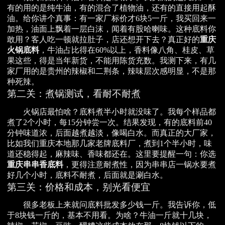
有的用的是纯牛油，有的混合了植物油，还有的直接用起酥
油。给你讲个真事：有一家厂标价才6块5一斤，我买回来一
加热，油面上飘着一层白沫，闻着有股哈喇味。这种底料你
敢用？客人吃一顿就拉肚子，店还想开下去？真正好的
重庆
火锅底料
，牛油占比得在60%以上，香料像八角、桂皮、草
果这些，得是当年新货，不能用陈货充数。我测下来，有几
家厂用的是贵州的辣椒和二荆条，辣味层次感明显，不是那
种死辣。
第二关：煮锅测试，看耐不耐煮
火锅店最怕啥？底料煮半小时就没味了。我每个样品都
煮了2个小时，每15分钟尝一次。结果发现，有的底料前40
分钟味道浓，后面越煮越淡，像喝白水。而真正的大厂家，
比如我们重庆本地那几家老牌底料厂，煮到1个半小时，味
道还稳得起，麻辣味、香味都还在。这里要提醒一句：你选
重庆串串香底料
，更得注意耐煮性，因为串串店一锅水要煮
好几个小时，底料不耐煮，后面就是涮白水。
第三关：价格和成本，别光看便宜
很多老板上来就问底料批发多少钱一斤。我告诉你，低
于8块钱一斤的，基本不用看。为啥？牛油一斤就十几块，