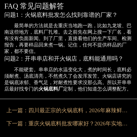
FAQ 常见问题解答
问题1：火锅底料批发怎么找到靠谱的厂家？
最简单的方法就是去重庆当地跑一跑，比如九龙坡、巴
南这些地方，底料厂扎堆。去之前先在网上搜一下厂名，看
有没有负面新闻。到了厂里，直接看他们的生产车间、检测
报告，再要样品回来煮一锅。记住，任何不提供样品的厂
家，都不要信。
问题2：开串串店和开火锅店，底料能通用吗？
不能硬套。串串店的水温变化大，煮的时间长，底料必
须耐煮、汤底清亮，不然煮久了会发浑发苦。火锅店讲究的
是锅底浓郁、香气足，对耐煮性要求没那么高。所以开串串
店最好找专门的
火锅底料厂
定制，他们知道怎么调整配方。
上一篇：
四川最正宗的火锅底料，2026年麻辣鲜香源头直供不踩雷
下一篇：
重庆火锅底料批发哪家好？2026年实地对比后选这家