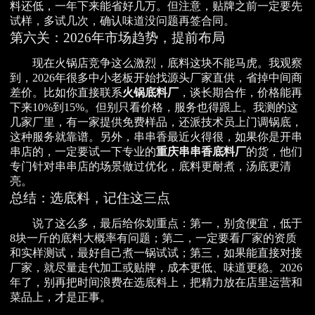
料还低，一年下来能省好几万。但注意，贴牌之前一定要先
试样，多试几次，确认味道没问题再签合同。
第六关：2026年市场趋势，提前布局
现在火锅店竞争这么激烈，底料这块不能马虎。我观察
到，2026年很多中小老板开始找源头厂家直供，省掉中间商
差价。比如你直接联系
火锅底料厂
，谈长期合作，价格能再
下来10%到15%。但别只看价格，服务也得跟上。我测的这
几家厂里，有一家提供免费样品，还派技术员上门调锅底，
这种服务就靠谱。另外，串串香最近火得很，如果你是开串
串店的，一定要试一下专业的
重庆串串香底料厂
的货，他们
专门针对串串店的场景做过优化，底料更耐煮，汤底更清
亮。
总结：选底料，记住这三点
说了这么多，最后给你划重点：第一，别贪便宜，低于
8块一斤的底料大概率有问题；第二，一定要看厂家的资质
和实样测试，最好自己煮一锅试试；第三，如果能直接对接
厂家，就尽量走代加工或贴牌，成本更低、味道更稳。2026
年了，别再把时间浪费在选底料上，把精力放在店里运营和
菜品上，才是正事。